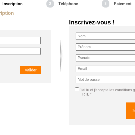
Inscription
2
Téléphone
3
Paiement
ription
Inscrivez-vous !
J'ai lu et j'accepte
les conditions 
RTL
*