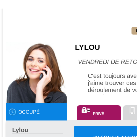
LYLOU
VENDREDI DE RETO
C'est toujours ave
j'aime trouver de
déroulement de vot
Je suis en mesure
entourent et pour 
l'oracle des chakr
OCCUPÉ
PRIVÉ
Je vous promets é
Lylou
vite.