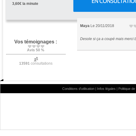
3,60€ la minute
Maya
Le 20/11/2018
Desole si ça a coupé mais merci
Vos témoignages :
Avis 50 %
13591
consultations
Conditions d'utilisation
|
Infos légales
|
Politique de 